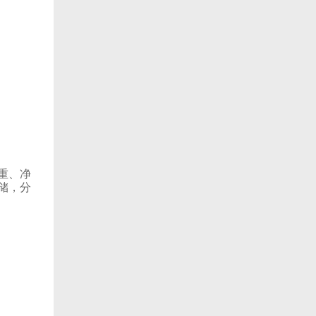
重、净
储，分