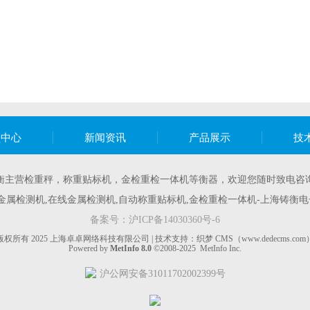
频中心
新闻资讯
产品展示
技
衡主营
检重秤
，
称重贴标机
，
金检重检一体机
等衡器，欢迎您随时致电咨
囊金属检测机,在线金属检测机,自动称重贴标机,金检重检一体机-上海铸衡电
备案号：
沪ICP备14030360号-6
版权所有 2025 上海卓卓网络科技有限公司 | 技术支持：织梦 CMS（www.dedecms.com
Powered by
MetInfo 8.0
©2008-2025
MetInfo Inc.
沪公网安备31011702002399号