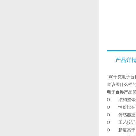
产品详
100千克电子
道该买什么样
电子台称
产品
O 结构整体
O 性价比在国
O 传感器重
O 工艺接近
O 精度高于