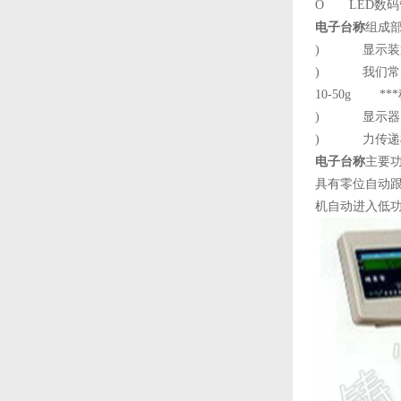
O LED数
电子台称
组成
) 显示装置
) 我们常见秤体规格
10-50g **
) 显示器：
) 力传递机
电子台称
主要
具有零位自动
机自动进入低