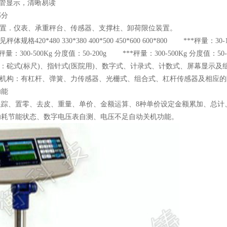
码管显示，清晰易读
部分
．仪表、承重秤台、传感器、支撑柱、卸荷限位装置。
420*480 330*380 400*500 450*600 600*800 ***秤量：3
*秤量：300-500Kg 分度值：50-200g ***秤量：300-500Kg 分度值：
砣式(标尺)、指针式(医院用)、数字式、计录式、计数式、屏幕显
构：有杠杆、弹簧、力传感器、光栅式、组合式、杠杆传感器及相应的
功能
跟踪、置零、去皮、重量、单价、金额运算、8种单价设定金额累加、总计
功耗节能状态、数字电压表自测、电压不足自动关机功能。