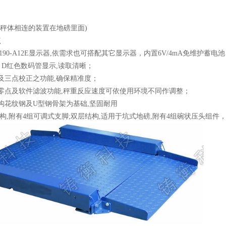
与秤体相连的装置在地磅里面)
点
3190-A12E显示器,依需求也可搭配其它显示器，内置6V/4mA免维护蓄
 C D红色数码管显示,读取清晰；
及三点校正之功能,确保精准度；
零点及软件滤波功能,秤重反应速度可依使用环境不同作调整；
6结构花纹钢及U型钢骨架为基础,坚固耐用
结构,附有4组可调式支脚;双层结构,适用于坑式地磅,附有4组碗状压头组件