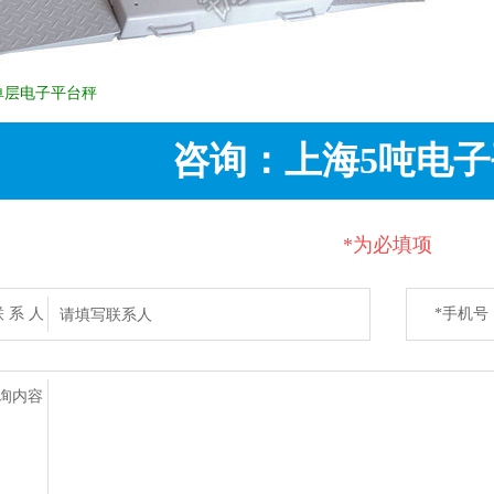
单层电子平台秤
咨询：上海5吨电
*为必填项
联 系 人
*手机号
码
询内容