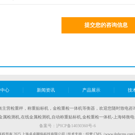
提交您的咨询信息
频中心
新闻资讯
产品展示
技
衡主营
检重秤
，
称重贴标机
，
金检重检一体机
等衡器，欢迎您随时致电咨
囊金属检测机,在线金属检测机,自动称重贴标机,金检重检一体机-上海铸衡电
备案号：
沪ICP备14030360号-6
版权所有 2025 上海卓卓网络科技有限公司 | 技术支持：织梦 CMS（www.dedecms.com