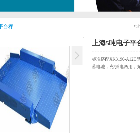
子平台秤
您
上海5吨电子平
标准搭配XK3190-A1
蓄电池，充/插电两用，充