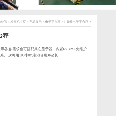
的位置：
检重机主页
>
产品展示
>
电子平台秤
>
1-10吨电子平台秤
>
台秤
2E显示器,依需求也可搭配其它显示器，内置6V/4mA免维护
电一次可用100小时,电池使用寿命长；