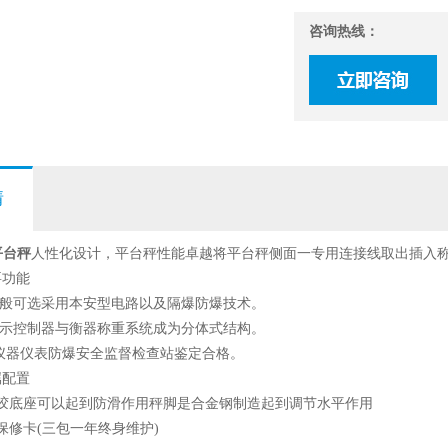
咨询热线：
情
平台秤
人性化设计，平台秤性能卓越将平台秤侧面一专用连接线取出插入
要功能
一般可选采用本安型电路以及隔爆防爆技术。
显示控制器与衡器称重系统成为分体式结构。
*仪器仪表防爆安全监督检查站鉴定合格。
属配置
橡胶底座可以起到防滑作用秤脚是合金钢制造起到调节水平作用
保修卡(三包一年终身维护)