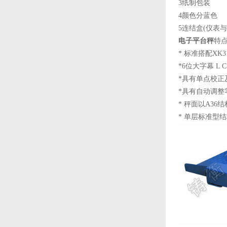
3纸制包装
4颜色分蓝色
5连结盒(仪表
电子平台秤
特
* 标准搭配XK
*6位大字幕 L
*具有单点校正
*具有自动调整
* 秤面以A3
* 单层标准型