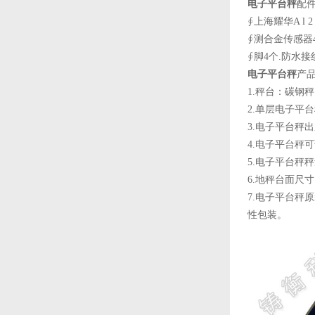
电子
平台秤
配
∮上海耀华A l 
∮测合金传感器
∮脚4个.防水接
电子平台秤
产
1.秤台：碳钢
2.
单层电子平台
3.电子平台秤
4.电子平台秤
5.电子平台秤秤量/
6.地秤台面尺寸：1
7.电子平台秤
性包装。