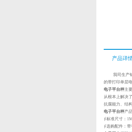
产品详
我司生产销售
的带打印单层
电子平台秤
主
从根本上解决
抗腐能力、结
电子平台秤
产
∮标准尺寸：1M×1
∮选购配件：