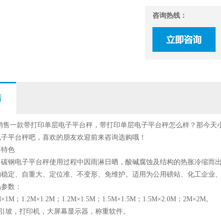
咨询热线：
情
一款带打印单层电子平台秤，带打印单层电子平台秤怎么样？那今天小
电子平台秤吧，喜欢的朋友欢迎前来咨询选购哦！
要特色
了碳钢电子平台秤使用过程中因雨淋日晒，酸碱腐蚀及结构的热胀冷缩而
构稳定、自重大、定位准、不变形、免维护。适用为公用磅站、化工企业
品参数：
M；1.2M×1.2M；1.2M×1.5M；1.5M×1.5M；1.5M×2.0M；2M×2M。
带引坡，打印机，大屏幕显示器，称重软件。