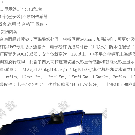
件：
2 E 显示器1个；地磅1台
4 个(已安装)不锈钢传感器
线盒.说明书.合格证.保修卡
品货物内容
秤台表面经过喷砂，丙烯酸烤处理，钢板厚度6-8mm，加强结构，可更好
秤
以IP67专用防水连接盒，电子磅秤防浪涌冲击（并联式）防水性能强（Jun
出厂配置为SQC传感器，安全负载高达：150以上，电子平台秤标配上海耀华显示
可调整旋转底脚，配备了四只高精度剪切梁式称重传感器和智能化称重显
感量：1T/0.2kg2T/0.5kg3T/0.5kg5T/1kg10T/2kg(其他规格和要求请
m*1m、1.2m*1.2m、1.2m*1.5m、1.5m*1.5m、1.5m*2m、2m*2m、1.
原装配件：电子小地磅1台，优质传感器4只（已安装好），上海XK3190