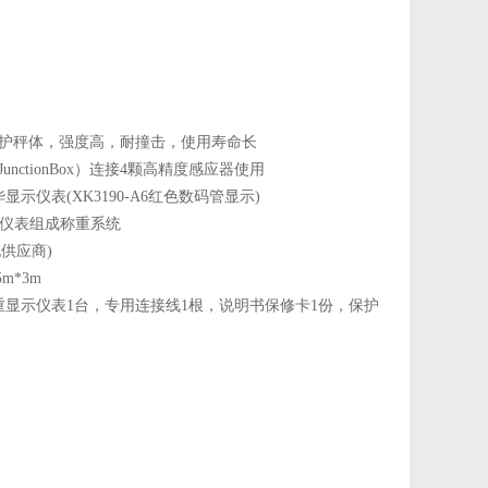
保护秤体，强度高，耐撞击，使用寿命长
ctionBox）连接4颗高精度感应器使用
仪表(XK3190-A6红色数码管显示)
示仪表组成称重系统
致电供应商)
5m*3m
称重显示仪表1台，专用连接线1根，说明书保修卡1份，保护