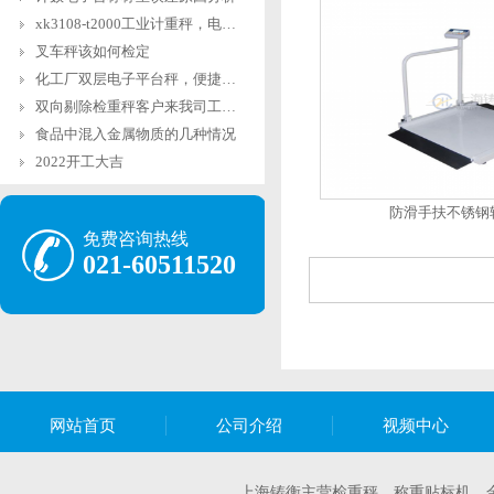
xk3108-t2000工业计重秤，电子台秤报价
叉车秤该如何检定
化工厂双层电子平台秤，便捷坚固双层电子磅
双向剔除检重秤客户来我司工厂检验精度
食品中混入金属物质的几种情况
2022开工大吉
防滑手扶不锈钢
免费咨询热线
021-60511520
网站首页
公司介绍
视频中心
上海铸衡主营
检重秤
，
称重贴标机
，