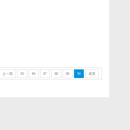
上一页
85
86
87
88
89
90
末页