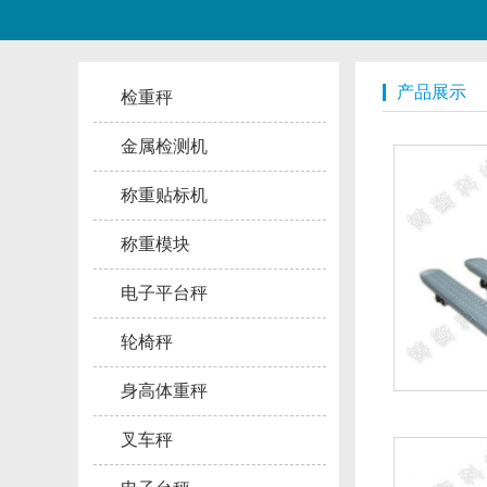
产品展示
检重秤
金属检测机
称重贴标机
称重模块
电子平台秤
轮椅秤
身高体重秤
叉车秤