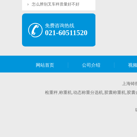
怎么辨别叉车秤质量好不好
免费咨询热线
021-60511520
网站首页
公司介绍
视
上海铸
检重秤,称重机,动态称重分选机,胶囊称重机,胶