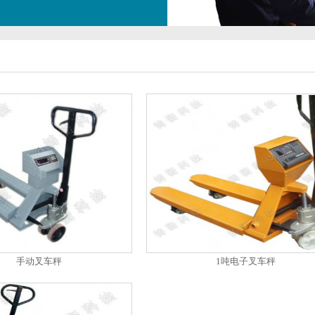
手动叉车秤
1吨电子叉车秤