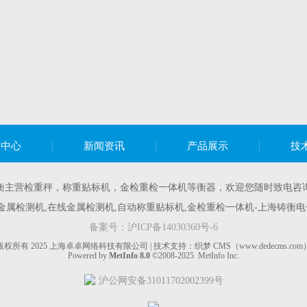
频中心
新闻资讯
产品展示
技
衡主营
检重秤
，
称重贴标机
，
金检重检一体机
等衡器，欢迎您随时致电咨
囊金属检测机,在线金属检测机,自动称重贴标机,金检重检一体机-上海铸衡电
备案号：
沪ICP备14030360号-6
版权所有 2025 上海卓卓网络科技有限公司 | 技术支持：织梦 CMS（www.dedecms.com
Powered by
MetInfo 8.0
©2008-2025
MetInfo Inc.
沪公网安备31011702002399号