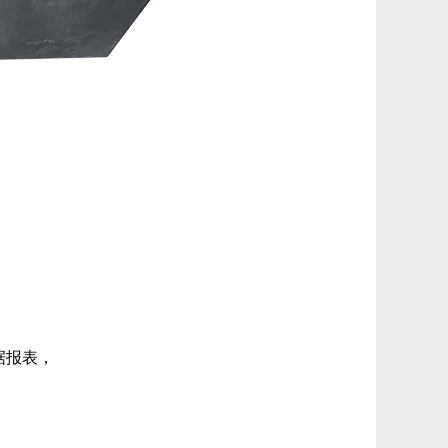
据报表，
；