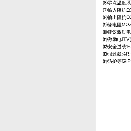
⑹零点温度系数%
⑺输入阻抗Ω3
⑻输出阻抗Ω3
⑼缘电阻MΩ≥5
⑽建议激励电压V
⑾激励电压V(D
⑿安全过载%R.
⒀限过载%R.C
⒁防护等级IP