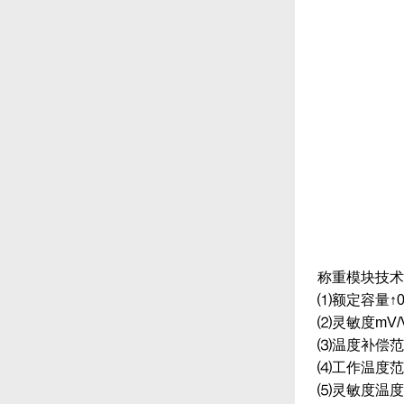
称重模块技术
⑴额定容量↑0.5
⑵灵敏度mV/V
⑶温度补偿范围
⑷工作温度范围
⑸灵敏度温度系数