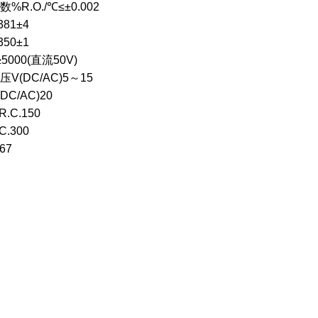
R.O./℃≤±0.002
81±4
50±1
000(直流50V)
(DC/AC)5～15
C/AC)20
C.150
.300
67