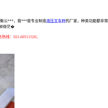
公***，我***是专业制造
液压叉车秤
的厂家，种类功能都非常
『鲜褂茫�
21-60511520；