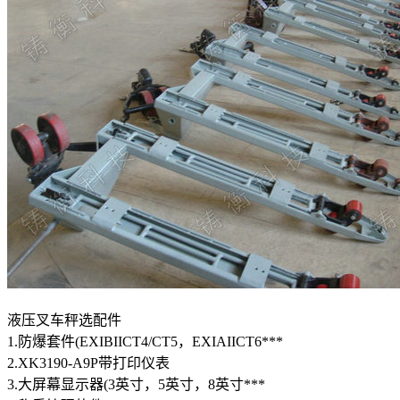
液压叉车秤选配件
1.防爆套件(EXIBIICT4/CT5，EXIAIICT6***
2.XK3190-A9P带打印仪表
3.大屏幕显示器(3英寸，5英寸，8英寸***