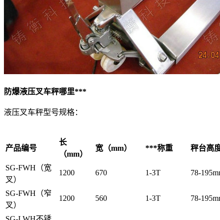
防爆液压叉车秤哪里***
液压叉车秤型号规格：
长
产品编号
宽（mm）
***称重
秤台高
（mm）
SG-FWH（宽
1200
670
1-3T
78-195
叉）
SG-FWH（窄
1200
560
1-3T
78-195
叉）
SG-LWH不锈