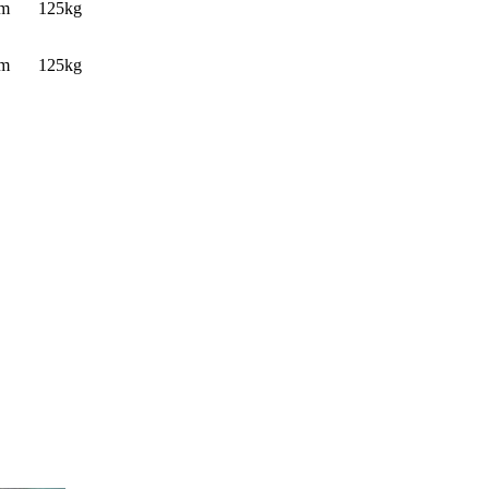
mm
125kg
mm
125kg
。