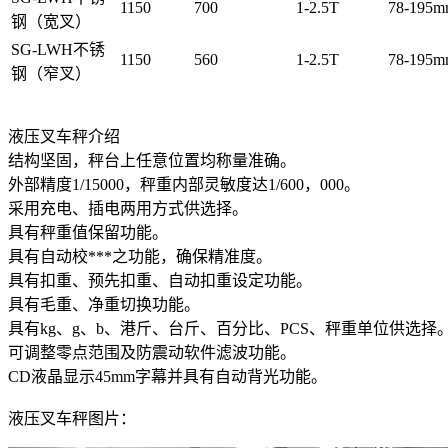
1150
700
1-2.5T
78-195
钢（宽叉）
SG-LWH不锈
1150
560
1-2.5T
78-195
钢（窄叉）
液压叉车秤介绍
结构坚固，秤台上任意位置均称量准确。
外部精度1/15000，秤重内部灵敏度达1/600，000。
采用充电、插电两用方式供选择。
具有秤重值保留功能。
具有自动校***之功能，确保精准度。
具有扣重、预先扣重、自动扣重设定功能。
具有毛重、净重切换功能。
具有kg、g、b、港斤、台斤、百分比、PCS、秤重单位供选择
可调整零点范围及防震动软件滤波功能。
CD液晶显示45mm字幕并具有自动背光功能。
液压叉车秤图片：