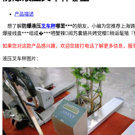
产品描述
想了解
防爆液压
叉车秤
哪里***
的朋友，小编为您推荐上海铸衡
爆接线盒***组成�***哂蟹辣阅艿囊貉共娉党樱稍诟髦殖
如果您对这款产品感兴趣，欢迎您拨打电话了解更多信息，服务热线：0
液压叉车秤图片：