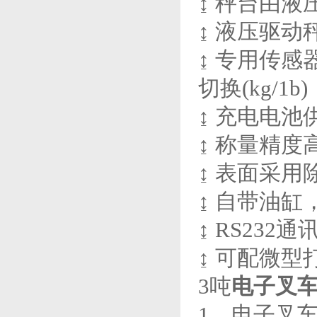
↨ 秤台由
↨ 液压驱
↨ 专用传
切换(kg/1b)
↨ 充电电池
↨ 称量精度
↨ 表面采
↨ 自带油
↨ RS232
↨ 可配微型
3吨
电子叉
1、电子叉