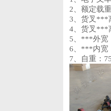
2、额定载重：
3、货叉**
4、货叉***
5、***外宽：
6、***内宽：
7、自重：75-