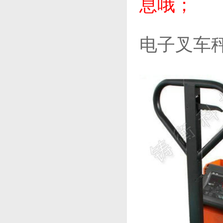
息哦；
电子叉车